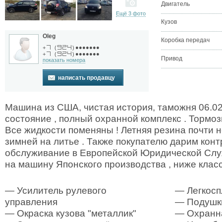
Двигатель
Ещё 3 фото
Кузов
Oleg
Коробка передач
●●●●●●●
+
(
)
●●●●●●●
+
(
)
Привод
показать номера
написать продавцу
Машина из США, чистая история, таможня 06.0
состояние , полный охранной комплекс . Тормо
Все жидкости поменяны ! Летняя резина почти н
зимней на литье . Также покупателю дарим конт
обслуживание в Европейской Юридической Слу
на машину Японского производства , ниже клас
— Усилитель рулевого
— Легкосп
управления
— Подушк
— Окраска кузова "металлик"
— Охранна