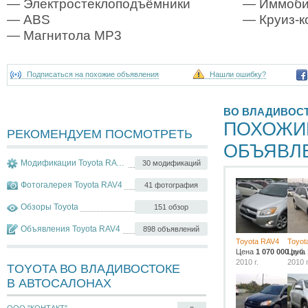
— Электростеклоподъёмники
— Иммоби
— ABS
— Круиз-к
— Магнитола MP3
Подписаться на похожие объявления
Нашли ошибку?
ВО ВЛАДИВОС
ПОХОЖИ
РЕКОМЕНДУЕМ ПОСМОТРЕТЬ
ОБЪЯВЛ
Модификации Toyota RAV4
30 модификаций
Фотогалерея Toyota RAV4
41 фотография
Обзоры Toyota
151 обзор
Объявления Toyota RAV4
898 объявлений
Toyota RAV4
Toyot
Цена
1 070 000
Цена
руб.
2010 г.
2010 г
TOYOTA ВО ВЛАДИВОСТОКЕ
В АВТОСАЛОНАХ