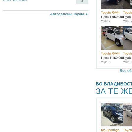
ООО "КОНТАКТ"
2
Toyota RAV4
Toyot
Автосалоны Toyota
Цена
1 050 000
Цена
руб.
2010 г.
2010 г
Toyota RAV4
Toyot
Цена
1 160 000
Цена
руб.
2011 г.
2011 г
Все об
ВО ВЛАДИВОС
ЗА ТЕ Ж
Kia Sportage
Toyot