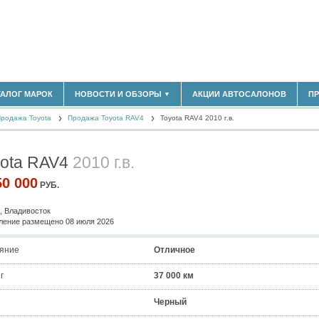
ТАЛОГ МАРОК
НОВОСТИ И ОБЗОРЫ
АКЦИИ АВТОСАЛОНОВ
П
▼
180)
БЛАСТЬ
родажа Toyota
(14304)
Продажа Toyota RAV4
Toyota RAV4 2010 г.в.
НОВОСТИ РЫНКА
ОБЗОРЫ НОВИНОК
(5619)
ЭКСПЕРТНОЕ МНЕНИЕ
yota RAV4
2010 г.в.
)
МАТЕРИАЛЫ ПАРТНЕРОВ
ВЫСТАВКИ И АВТОСАЛОНЫ
50 000
РУБ.
В
, Владивосток
ение размещено 08 июля 2026
яние
Отличное
г
37 000 км
Черный