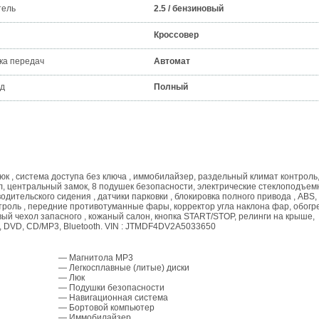
тель
2.5 / бензиновый
Кроссовер
ка передач
Автомат
д
Полный
 люк , система доступа без ключа , иммобилайзер, раздельный климат контроль
л, центральный замок, 8 подушек безопасности, электрические стеклоподъем
одительского сидения , датчики парковки , блокировка полного привода , ABS,
троль , передние противотуманные фары, корректор угла наклона фар, обогр
вый чехол запасного , кожаный салон, кнопка START/STOP, релинги на крыше,
 , DVD, CD/MP3, Bluetooth. VIN : JTMDF4DV2A5033650
— Магнитола MP3
— Легкосплавные (литые) диски
— Люк
— Подушки безопасности
— Навигационная система
— Бортовой компьютер
— Иммобилайзер