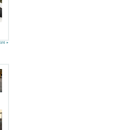
.
AV4
.