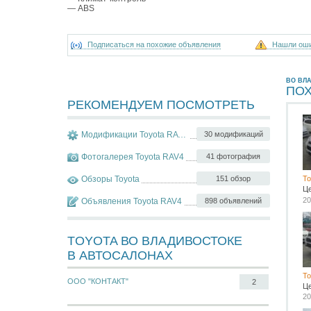
— ABS
Подписаться на похожие объявления
Нашли ош
ВО ВЛ
ПО
РЕКОМЕНДУЕМ ПОСМОТРЕТЬ
Модификации Toyota RAV4
30 модификаций
Фотогалерея Toyota RAV4
41 фотография
Обзоры Toyota
151 обзор
To
Ц
20
Объявления Toyota RAV4
898 объявлений
TOYOTA ВО ВЛАДИВОСТОКЕ
В АВТОСАЛОНАХ
To
ООО "КОНТАКТ"
2
Ц
20