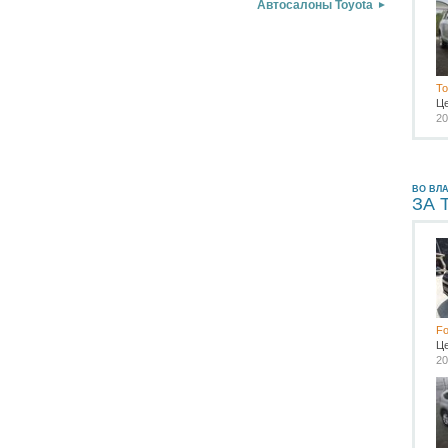
Автосалоны Toyota
To
Ц
20
ВО ВЛ
ЗА 
Fo
Ц
20