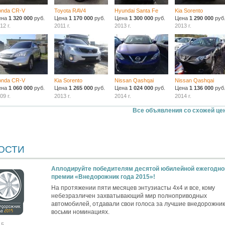
onda CR-V
Toyota RAV4
Hyundai Santa Fe
Kia Sorento
ена
1 320 000
руб.
Цена
1 170 000
руб.
Цена
1 300 000
руб.
Цена
1 290 000
руб
12 г.
2011 г.
2013 г.
2013 г.
onda CR-V
Kia Sorento
Nissan Qashqai
Nissan Qashqai
ена
1 060 000
руб.
Цена
1 265 000
руб.
Цена
1 024 000
руб.
Цена
1 136 000
руб
09 г.
2013 г.
2014 г.
2014 г.
Все объявления со схожей це
ОСТИ
Аплодируйте победителям десятой юбилейной ежегодно
премии «Внедорожник года 2015»!
На протяжении пяти месяцев энтузиасты 4х4 и все, кому
небезразличен захватывающий мир полноприводных
автомобилей, отдавали свои голоса за лучшие внедорожник
восьми номинациях.
15