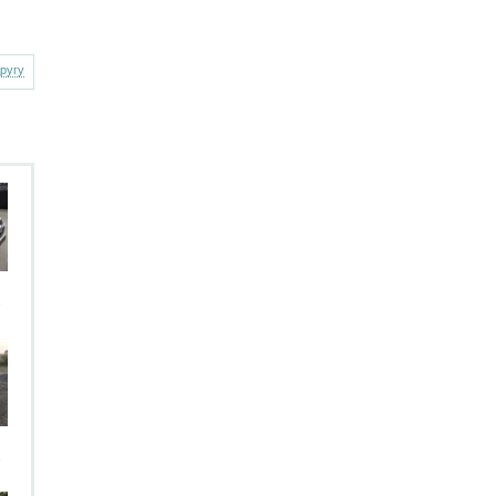
другу
.
.