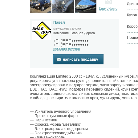
Двига
Ещё 3 фото
Кузов
Павел
Короб
менеджер салона
Компания:
Главная Дорога
Приво
●●●●●●●
+
(
)
●●●●●●●
+
(
)
показать номера
написать продавцу
Комплектация Limited 2500 сс - 184л. с. , удлиненный кузов,
регулировка угла наклона руля, дополнительный стоп- сигна
электрорегулировка и подогрев зеркал, электрорегулировка в
EBD, HAC, DAC, 4WD, подогрев передних сидений, круиз кон
очиститель заднего стекла, литые колесные диски, пластико
спойлер , расширители колесных арок, мультируль, монитор
— Усилитель рулевого управления
— Противотуманные фары
— Фары ксенон
— Окраска кузова "металлик"
— Электрозеркала с подогревом
— Электростеклоподъёмники
— Климат-контроль