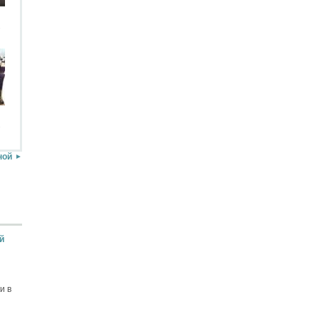
.
.
ной
й
и в