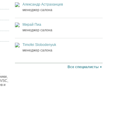
Александр Астраханцев
менеджер салона
Мирай Пиа
менеджер салона
Timofei Slobodenyuk
менеджер салона
Все специалисты
,
ники,
 VSC,
ев и