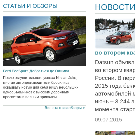
НОВОСТ
СТАТЬИ И ОБЗОРЫ
во втором кв
Datsun объявл
во втором ква
Ford EcoSport. Добраться до Олимпа
России. В пер
После оглушительного успеха Nissan Juke,
многие автопроизводители бросились
2015 года был
осваивать новую для себя нишу небольших
однообъемников с высоким дорожным
автомобилей м
просветом и полным приводом.
июнь – 3 244 
момента старта
Все статьи и обзоры
09.07.2015