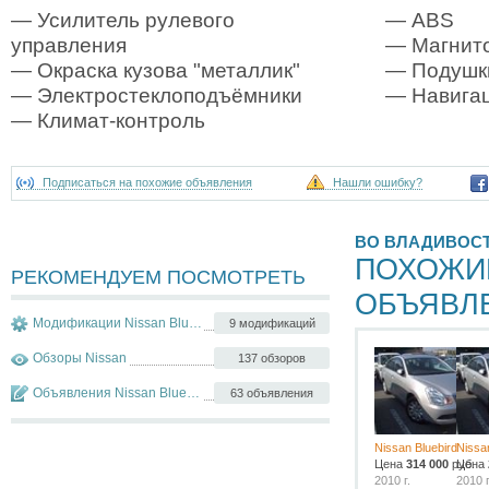
— Усилитель рулевого
— ABS
управления
— Магнит
— Окраска кузова "металлик"
— Подушк
— Электростеклоподъёмники
— Навигац
— Климат-контроль
Подписаться на похожие объявления
Нашли ошибку?
ВО ВЛАДИВОС
ПОХОЖИ
РЕКОМЕНДУЕМ ПОСМОТРЕТЬ
ОБЪЯВЛ
Модификации Nissan Bluebird
9 модификаций
Обзоры Nissan
137 обзоров
Объявления Nissan Bluebird
63 объявления
Nissan Bluebird
Nissa
Цена
314 000
руб.
Цена
2010 г.
2010 г