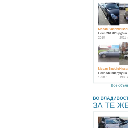
Nissan Bluebird
Nissa
Цена
261 025
руб.
Цена
2010 г.
2011 г
Nissan Bluebird
Nissa
Цена
68 500
руб.
Цена
1998 г.
1986 г
Все объяв
ВО ВЛАДИВОС
ЗА ТЕ Ж