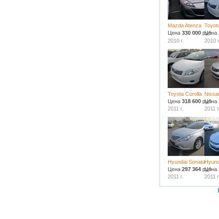
Mazda Atenza
Toyota
Цена
330 000
руб.
Цена
2010 г.
2010 г
Toyota Corolla
Nissa
Цена
318 600
руб.
Цена
2011 г.
2011 г
Hyundai Sonata
Hyund
Цена
297 364
руб.
Цена
2011 г.
2011 г