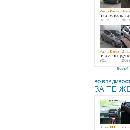
Mazda Demio
Mazd
Цена
180 000
руб.
Цена
2010 г.
2011 г
Mazda Demio
Mazd
Цена
203 000
руб.
Цена
2010 г.
2009 г
Все об
ВО ВЛАДИВОС
ЗА ТЕ Ж
Suzuki KEI
Nissa