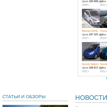
Цена
150 000
руб.
Цена
1999 г.
2011 г
Mazda Demio
Toyot
Цена
197 107
руб.
Цена
2010 г.
2010 г
Suzuki Splash
Suzuk
Цена
168 617
руб.
Цена
2011 г.
2011 г
НОВОСТ
СТАТЬИ И ОБЗОРЫ