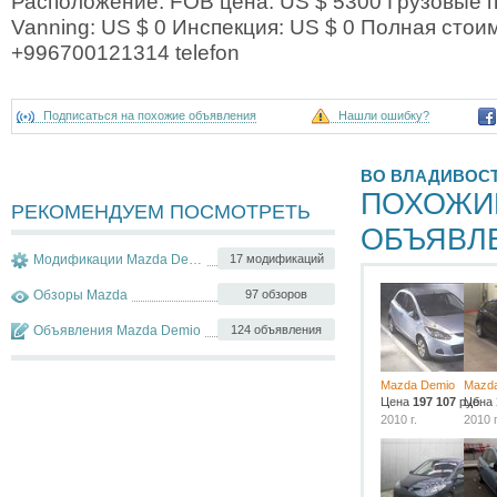
Расположение: FOB цена: US $ 5300 Грузовые п
Vanning: US $ 0 Инспекция: US $ 0 Полная стои
+996700121314 telefon
Подписаться на похожие объявления
Нашли ошибку?
ВО ВЛАДИВОС
ПОХОЖИ
РЕКОМЕНДУЕМ ПОСМОТРЕТЬ
ОБЪЯВЛ
Модификации Mazda Demio
17 модификаций
Обзоры Mazda
97 обзоров
Объявления Mazda Demio
124 объявления
Mazda Demio
Mazd
Цена
197 107
руб.
Цена
2010 г.
2010 г