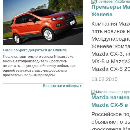
Премьеры Maz
Женеве
Компания Mazd
пять новинок н
Международно
Женеве: компа
Ford EcoSport. Добраться до Олимпа
Mazda CX-3, н
После оглушительного успеха Nissan Juke,
MX-5 и Mazda2
многие автопроизводители бросились
осваивать новую для себя нишу небольших
Mazda CX-5 20
однообъемников с высоким дорожным
просветом и полным приводом.
18.02.2015
Все статьи и обзоры
Mazda начина
Mazda CX-5 в
Российское п
объявляет о в
кроссовера Ma