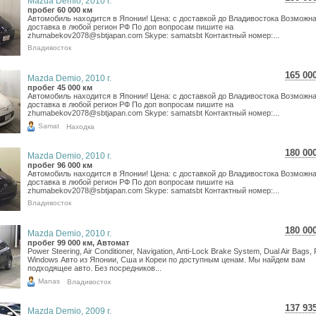
Mazda Demio, 2010 г.
2 66
пробег 60 000 км
Автомобиль находится в Японии! Цена: с доставкой до Владивостока Возможн
2 19
доставка в любой регион РФ По доп вопросам пишите на
zhumabekov2078@sbtjapan.com Skype: samatsbt Контактный номер:...
Владивосток
165 00
Mazda Demio, 2010 г.
2 93
пробег 45 000 км
Автомобиль находится в Японии! Цена: с доставкой до Владивостока Возможн
2 41
доставка в любой регион РФ По доп вопросам пишите на
zhumabekov2078@sbtjapan.com Skype: samatsbt Контактный номер:...
Samat
Находка
180 00
Mazda Demio, 2010 г.
3 20
пробег 96 000 км
Автомобиль находится в Японии! Цена: с доставкой до Владивостока Возможн
2 63
доставка в любой регион РФ По доп вопросам пишите на
zhumabekov2078@sbtjapan.com Skype: samatsbt Контактный номер:...
Владивосток
180 00
Mazda Demio, 2010 г.
3 20
пробег 99 000 км, Автомат
Power Steering, Air Conditioner, Navigation, Anti-Lock Brake System, Dual Air Bags,
2 63
Windows Авто из Японии, Сша и Кореи по доступным ценам. Мы найдем вам
подходящее авто. Без посредников...
Manas
Владивосток
137 93
Mazda Demio, 2009 г.