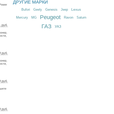
ДРУГИЕ МАРКИ
2 $
 Power
7 €
Lexus
Bufori
Geely
Genesis
Jeep
Peugeot
Mercury
MG
Ravon
Saturn
1
руб.
ГАЗ
УАЗ
7 $
онер,
1 €
ости,
9
руб.
4 $
онер,
9 €
ости,
0
руб.
9 $
ишете
0 €
0
руб.
6 $