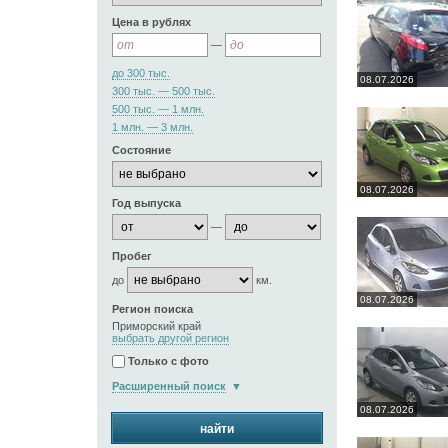
Цена в рублях
—
до 300 тыс.
08.07.2026
300 тыс. — 500 тыс.
500 тыс. — 1 млн.
1 млн. — 3 млн.
Состояние
08.07.2026
Год выпуска
—
Пробег
до
км.
08.07.2026
Регион поиска
Приморский край
выбрать другой регион
Только с фото
Расширенный поиск
08.07.2026
найти