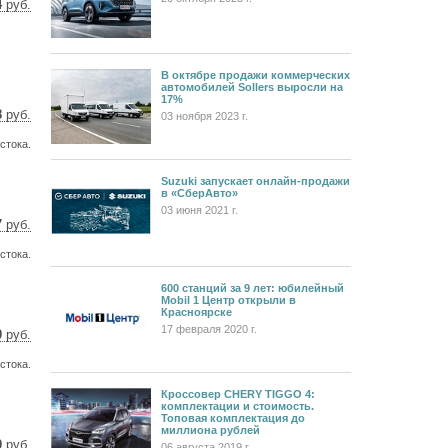
4
руб.
6 $
6 €
В октябре продажи коммерческих
автомобилей Sollers выросли на
17%
8
руб.
03 ноября 2023 г.
5 $
стока.
4 €
Suzuki запускает онлайн-продажи
в «СберАвто»
03 июня 2021 г.
7
руб.
4 $
стока.
3 €
600 станций за 9 лет: юбилейный
Mobil 1 Центр открыли в
Красноярске
17 февраля 2020 г.
0
руб.
9 $
стока.
9 €
Кроссовер CHERY TIGGO 4:
комплектации и стоимость.
Топовая комплектация до
миллиона рублей
0
руб.
06 августа 2019 г.