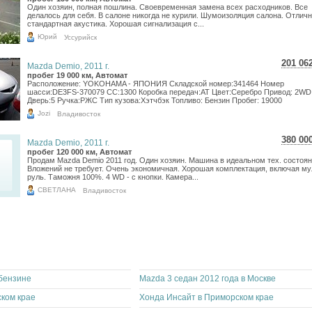
Один хозяин, полная пошлина. Своевременная замена всех расходников. Все
2 92
делалось для себя. В салоне никогда не курили. Шумоизоляция салона. Отличн
стандартная акустика. Хорошая сигнализация с...
Юрий
Уссурийск
201 06
Mazda Demio, 2011 г.
3 57
пробег 19 000 км, Автомат
Расположение: YOKOHAMA - ЯПОНИЯ Складской номер:341464 Номер
2 94
шасси:DE3FS-370079 CC:1300 Коробка передач:AT Цвет:Серебро Привод: 2WD
Дверь:5 Ручка:РЖС Тип кузова:Хэтчбэк Топливо: Бензин Пробег: 19000
Jozi
Владивосток
380 00
Mazda Demio, 2011 г.
6 75
пробег 120 000 км, Автомат
Продам Mazda Demio 2011 год. Один хозяин. Машина в идеальном тех. состоян
5 55
Вложений не требует. Очень экономичная. Хорошая комплектация, включая му
руль. Таможня 100%. 4 WD - с кнопки. Камера...
СВЕТЛАНА
Владивосток
бензине
Mazda 3 седан 2012 года в Москве
ком крае
Хонда Инсайт в Приморском крае