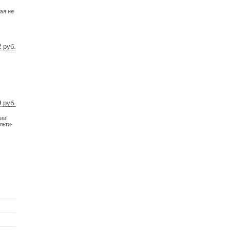
5 €
ая не
2
руб.
5 $
0 €
0
руб.
7 $
ии!
8 €
льти-