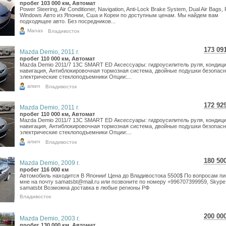
2 45
пробег 103 000 км, Автомат
Power Steering, Air Conditioner, Navigation, Anti-Lock Brake System, Dual Air Bags,
2 01
Windows Авто из Японии, Сша и Кореи по доступным ценам. Мы найдем вам
подходящее авто. Без посредников...
Manas
Владивосток
173 09
Mazda Demio, 2011 г.
3 07
пробег 110 000 км, Автомат
Mazda Demio 2011/7 13C SMART ED Аксессуары: гидроусилитель руля, кондици
2 53
навигация, Антиблокировочная тормозная система, двойные подушки безопасн
электрические стеклоподъемники Опции:...
arsen
Владивосток
172 92
Mazda Demio, 2011 г.
3 07
пробег 110 000 км, Автомат
Mazda Demio 2011/7 13C SMART ED Аксессуары: гидроусилитель руля, кондици
2 52
навигация, Антиблокировочная тормозная система, двойные подушки безопасн
электрические стеклоподъемники Опции:...
arsen
Владивосток
180 50
Mazda Demio, 2009 г.
3 20
пробег 116 000 км
Автомобиль находится В Японии! Цена до Владивостока 5500$ По вопросам п
2 64
мне на почту samatsbt@mail.ru или позвоните по номеру +996707399959, Skype
samatsbt Возможна доставка в любые регионы РФ
Владивосток
200 00
Mazda Demio, 2003 г.
3 55
пробег 130 000 км, Автомат