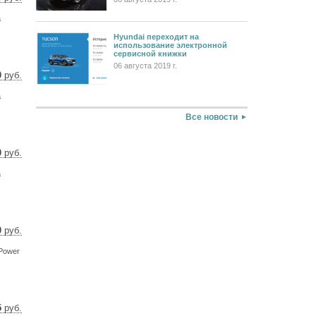
7 $
а
4 €
Hyundai переходит на
использование электронной
сервисной книжки
06 августа 2019 г.
0
руб.
3 $
а
3 €
Все новости
0
руб.
0 $
а
2 €
0
руб.
0 $
 Power
2 €
5
руб.