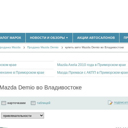
ТАЛОГ МАРОК
НОВОСТИ И ОБЗОРЫ
АКЦИИ АВТОСАЛОНОВ
П
▼
180)
БЛАСТЬ
родажа Mazda
(14298)
Продажа Mazda Demio
купить авто Mazda Demio во Владивостоке
НОВОСТИ РЫНКА
ОБЗОРЫ НОВИНОК
(5619)
ЭКСПЕРТНОЕ МНЕНИЕ
)
ском крае
Mazda Axela 2010 года в Приморском крае
МАТЕРИАЛЫ ПАРТНЕРОВ
ВЫСТАВКИ И АВТОСАЛОНЫ
ензине в Приморском крае
Мазда Премаси с АКПП в Приморском крае
В
Mazda Demio во Владивостоке
подписат
карточками
таблицей
: