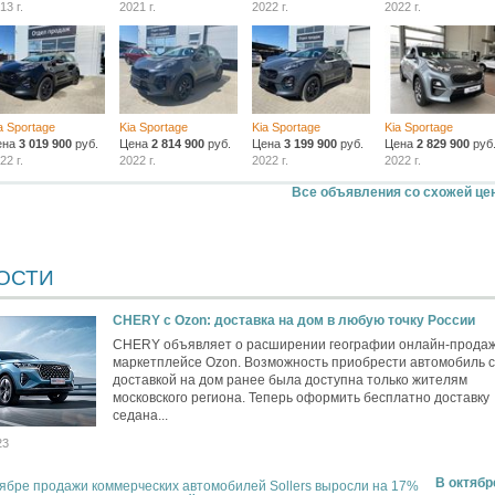
13 г.
2021 г.
2022 г.
2022 г.
a Sportage
Kia Sportage
Kia Sportage
Kia Sportage
ена
3 019 900
руб.
Цена
2 814 900
руб.
Цена
3 199 900
руб.
Цена
2 829 900
руб
22 г.
2022 г.
2022 г.
2022 г.
Все объявления со схожей це
ОСТИ
CHERY c Ozon: доставка на дом в любую точку России
CHERY объявляет о расширении географии онлайн-продаж
маркетплейсе Ozon. Возможность приобрести автомобиль с
доставкой на дом ранее была доступна только жителям
московского региона. Теперь оформить бесплатно доставку
седана...
23
В октябр