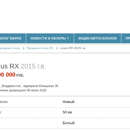
ТАЛОГ МАРОК
НОВОСТИ И ОБЗОРЫ
АКЦИИ АВТОСАЛОНОВ
П
▼
180)
БЛАСТЬ
родажа Lexus
(14298)
Продажа Lexus RX
Lexus RX 2015 г.в.
НОВОСТИ РЫНКА
ОБЗОРЫ НОВИНОК
(5619)
ЭКСПЕРТНОЕ МНЕНИЕ
xus RX
2015 г.в.
)
МАТЕРИАЛЫ ПАРТНЕРОВ
ВЫСТАВКИ И АВТОСАЛОНЫ
00 000
РУБ.
В
, Владивосток , Адмирала Юмашева 35
ение размещено 08 июля 2026
яние
Новый
г
50 км
Белый