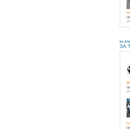
L
Ц
20
ВО ВЛ
ЗА 
B
Ц
20
L
Ц