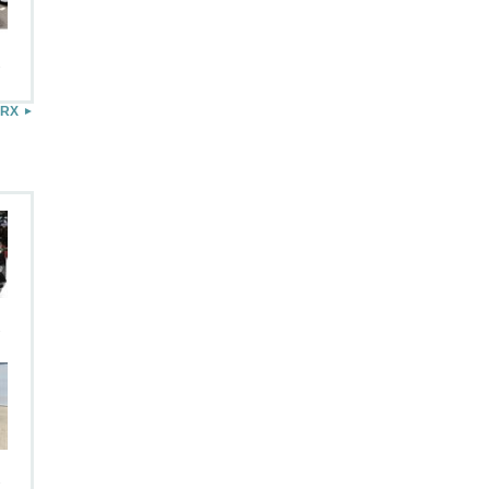
.
 RX
.
.