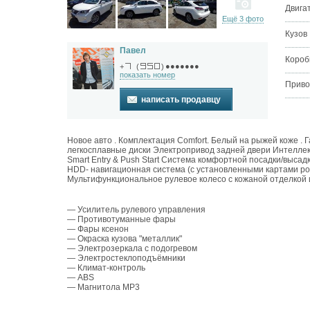
Двига
Ещё 3 фото
Кузов
Павел
Короб
●●●●●●●
+
(
)
показать номер
Приво
написать продавцу
Новое авто . Комплектация Comfort. Белый на рыжей коже .
легкосплавные диски Электропривод задней двери Интеллект
Smart Entry & Push Start Система комфортной посадки/выса
HDD- навигационная система (с установленными картами ро
Мультифункциональное рулевое колесо с кожаной отделкой 
— Усилитель рулевого управления
— Противотуманные фары
— Фары ксенон
— Окраска кузова "металлик"
— Электрозеркала с подогревом
— Электростеклоподъёмники
— Климат-контроль
— ABS
— Магнитола MP3