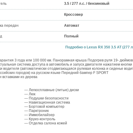
тель
3.5 / 277 л.с. / бензиновый
Кроссовер
ка передач
Автомат
д
Полный
Подробно о Lexus RX 350 3.5 AT (277 л.
 Гарантия 3 года или 100 000 км. Панорамная крыша Подогрев руля 19- дюймо
уальная система доступа в автомобиль и запуск двигателя нажатием кнопки
дки водителя (автоматически отодвигающаяся рулевая колонка и сиденье води
ссийских городов) на русском языке Передний бампер F SPORT
и вставками из дерева
— Легкосплавные (литые) диски
— Люк
— Подушки безопасности
— Навигационная система
— Бортовой компьютер
— Парктроник
— Иммобилайзер
— Круиз-контроль
— Отделка салона кожей