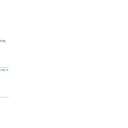
тов,
сти