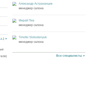
Александр Астраханцев
менеджер салона
Мирай Пиа
менеджер салона
Timofei Slobodenyuk
с.)
менеджер салона
вые
Все специалисты
теля)