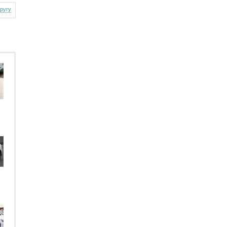
другу
.
.