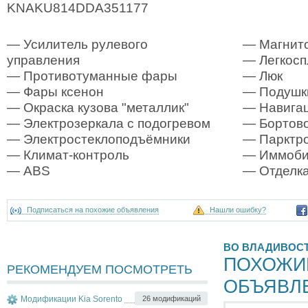
KNAKU814DDA351177
— Усилитель рулевого
— Магнит
управления
— Легкосп
— Противотуманные фары
— Люк
— Фары ксенон
— Подушк
— Окраска кузова "металлик"
— Навигац
— Электрозеркала с подогревом
— Бортово
— Электростеклоподъёмники
— Парктр
— Климат-контроль
— Иммоби
— ABS
— Отделка
Подписаться на похожие объявления
Нашли ошибку?
ВО ВЛАДИВОС
ПОХОЖИ
РЕКОМЕНДУЕМ ПОСМОТРЕТЬ
ОБЪЯВЛ
Модификации Kia Sorento
26 модификаций