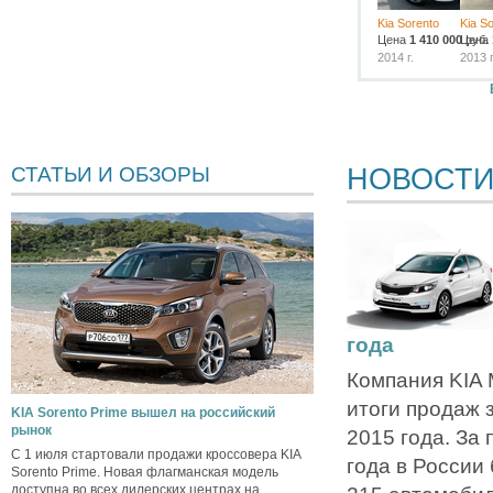
Kia Sorento
Kia S
Цена
1 410 000
Цена
руб.
2014 г.
2013 г
НОВОСТ
СТАТЬИ И ОБЗОРЫ
года
Компания KIA 
итоги продаж 
KIA Sorento Prime вышел на российский
рынок
2015 года. За
С 1 июля стартовали продажи кроссовера KIA
года в России
Sorento Prime. Новая флагманская модель
доступна во всех дилерских центрах на