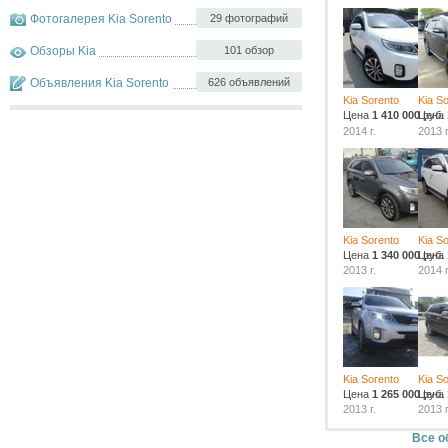
Фотогалерея Kia Sorento
29 фотографий
Обзоры Kia
101 обзор
Объявления Kia Sorento
626 объявлений
Kia Sorento
Kia S
Цена
1 410 000
Цена
руб.
2014 г.
2013 г
Kia Sorento
Kia S
Цена
1 340 000
Цена
руб.
2013 г.
2014 г
Kia Sorento
Kia S
Цена
1 265 000
Цена
руб.
2013 г.
2013 г
Все о