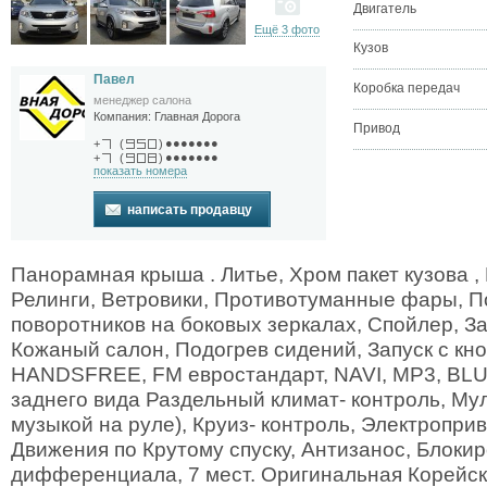
Двигатель
Ещё 3 фото
Кузов
Павел
Коробка передач
менеджер салона
Компания:
Главная Дорога
Привод
●●●●●●●
+
(
)
●●●●●●●
+
(
)
показать номера
написать продавцу
Панорамная крыша . Литье, Хром пакет кузова ,
Релинги, Ветровики, Противотуманные фары, П
поворотников на боковых зеркалах, Спойлер, З
Кожаный салон, Подогрев сидений, Запуск с кно
HANDSFREE, FM евростандарт, NAVI, MP3, BL
заднего вида Раздельный климат- контроль, Му
музыкой на руле), Круиз- контроль, Электропри
Движения по Крутому спуску, Антизанос, Блоки
дифференциала, 7 мест. Оригинальная Корейска