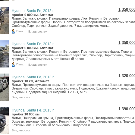
1 350 00
Hyundai Santa Fe, 2013 г.
24 005
пробег 9 000 км, Автомат
Литье, Запуск с кнопки, Панорамная крыша, Люк, Релинги, Ветровики,
19 746
Противотуманные фары, Пороги, Повторители поворотников на боковых зеркал
Спойлер, Парктроники, Задний дворник, 7 пассажирских мест...
Павел
Владивосток
1 350 00
Hyundai Santa Fe, 2013 г.
24 005
пробег 6 000 км, Автомат
Литье, Запуск с кнопки, Релинги, Ветровики, Противотуманные фары, Пороги,
19 746
Повторители поворотников на боковых зеркалах, Спойлер, Парктроники, Задни
дворник, 7 пассажирских мест, Кожаный салон...
Павел
Владивосток
1 320 00
Hyundai Santa Fe, 2013 г.
23 471
пробег 10 км, Автомат
Литье, Противотуманные фары, Повторители поворотников на боковых зеркала
19 307
Ветровики, Спойлер, 7 пассажирских мест, Подножки, Кожаный салон, подогрев
сидений, Подогрев задних сидений, TV, CD, MP3...
Владивосток
1 390 00
Hyundai Santa Fe, 2013 г.
24 716
пробег 10 000 км
Литье, Панорамная крыша, Противотуманные фары, Повторители поворота на
20 331
боковых зеркалах, Ветровики, Релинги, Спойлер, 7 пассажирских мест, Поднож
Кожаный очень красивый белый салон, подогрев и...
Владивосток