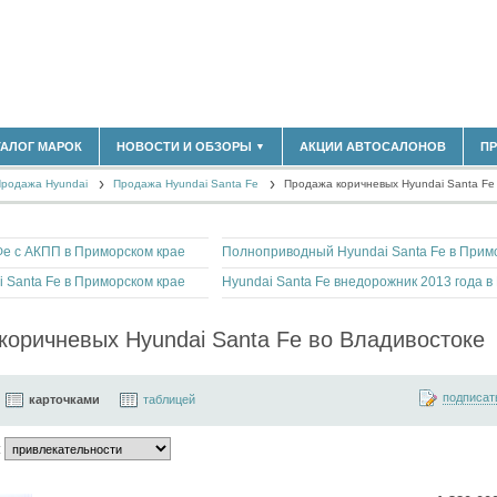
ТАЛОГ МАРОК
НОВОСТИ И ОБЗОРЫ
АКЦИИ АВТОСАЛОНОВ
П
▼
180)
БЛАСТЬ
родажа Hyundai
(14304)
Продажа Hyundai Santa Fe
Продажа коричневых Hyundai Santa Fe
НОВОСТИ РЫНКА
ОБЗОРЫ НОВИНОК
(5619)
ЭКСПЕРТНОЕ МНЕНИЕ
)
е с АКПП в Приморском крае
МАТЕРИАЛЫ ПАРТНЕРОВ
ВЫСТАВКИ И АВТОСАЛОНЫ
 Santa Fe в Приморском крае
В
коричневых Hyundai Santa Fe во Владивостоке
подписат
карточками
таблицей
: