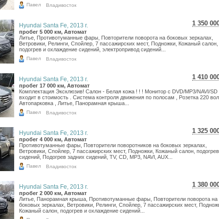
Павел
Владивосток
1 350 00
Hyundai Santa Fe, 2013 г.
24 005
пробег 5 000 км, Автомат
Литье, Противотуманные фары, Повторители поворота на боковых зеркалах,
19 746
Ветровики, Релинги, Спойлер, 7 пассажирских мест, Подножки, Кожаный салон,
подогрев и охлаждение сидений, электропривод сидений...
Павел
Владивосток
1 410 00
Hyundai Santa Fe, 2013 г.
25 072
пробег 17 000 км, Автомат
Комплектация Эксклюзив! Салон - Белая кожа ! ! ! Монитор с DVD/MP3/NAVI/SD
20 623
входит в стоимость . Система контроля движения по полосам , Розетка 220 воль
Автопарковка , Литье, Панорамная крыша...
Павел
Владивосток
1 325 00
Hyundai Santa Fe, 2013 г.
23 560
пробег 4 000 км, Автомат
Противотуманные фары, Повторители поворотников на боковых зеркалах,
19 380
Ветровики, Спойлер, 7 пассажирских мест, Подножки, Кожаный салон, подогрев
сидений, Подогрев задних сидений, TV, CD, MP3, NAVI, AUX...
Павел
Владивосток
1 380 00
Hyundai Santa Fe, 2013 г.
24 538
пробег 2 000 км, Автомат
Литье, Панорамная крыша, Противотуманные фары, Повторители поворота на
20 184
боковых зеркалах, Ветровики, Релинги, Спойлер, 7 пассажирских мест, Поднож
Кожаный салон, подогрев и охлаждение сидений...