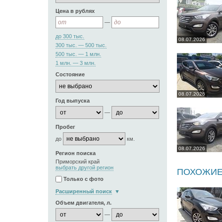
Цена в рублях
—
до 300 тыс.
08.07.2026
300 тыс. — 500 тыс.
500 тыс. — 1 млн.
1 млн. — 3 млн.
Состояние
08.07.2026
Год выпуска
—
Пробег
до
км.
08.07.2026
Регион поиска
Приморский край
выбрать другой регион
ПОХОЖИЕ
Только с фото
Расширенный поиск
Объем двигателя, л.
—