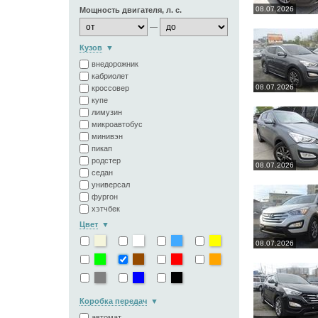
08.07.2026
Мощность двигателя, л. с.
—
Кузов
внедорожник
кабриолет
08.07.2026
кроссовер
купе
лимузин
микроавтобус
минивэн
пикап
родстер
08.07.2026
седан
универсал
фургон
хэтчбек
Цвет
08.07.2026
Коробка передач
автомат