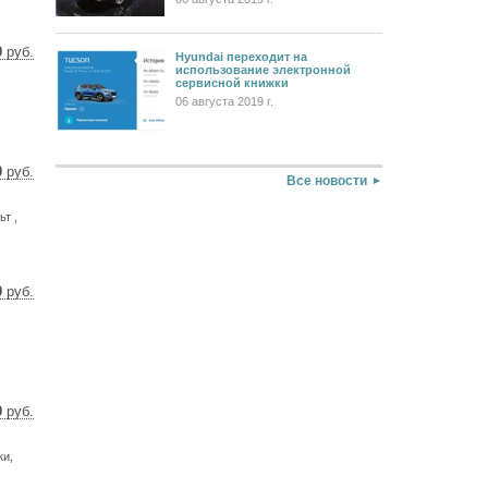
0
руб.
Hyundai переходит на
использование электронной
 $
сервисной книжки
 €
06 августа 2019 г.
0
руб.
Все новости
 $
 €
т ,
0
руб.
 $
 €
0
руб.
 $
 €
ки,