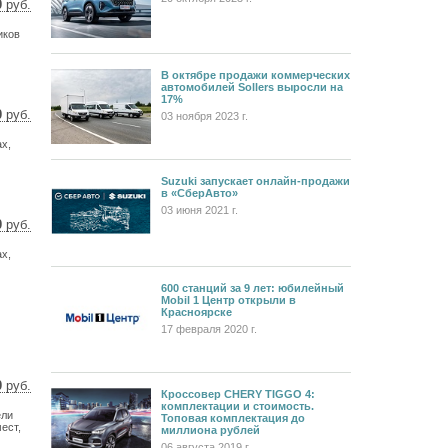
0
руб.
 $
иков
 €
В октябре продажи коммерческих
автомобилей Sollers выросли на
17%
0
руб.
03 ноября 2023 г.
 $
х,
 €
Suzuki запускает онлайн-продажи
в «СберАвто»
03 июня 2021 г.
0
руб.
 $
х,
 €
600 станций за 9 лет: юбилейный
Mobil 1 Центр открыли в
Красноярске
17 февраля 2020 г.
0
руб.
Кроссовер CHERY TIGGO 4:
 $
комплектации и стоимость.
ели
 €
Топовая комплектация до
ест,
миллиона рублей
06 августа 2019 г.