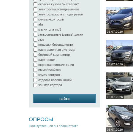
окраска кузова "металлик"
электростеклоподъёмники
электрозеркала с подогревом
климат-контроль
abs
магнитола mp3
08.07.2026
легкосплавные (литые) диски
люк
подушки безопасности
навигационная система
бортовой компьютер
парктроник
08.07.2026
охранная сигнализация
иммобилайзер
круиз-контроль
отделка салона кожей
защита картера
08.07.2026
найти
ОПРОСЫ
Пользуетесь ли вы планшетом?
08.07.2026