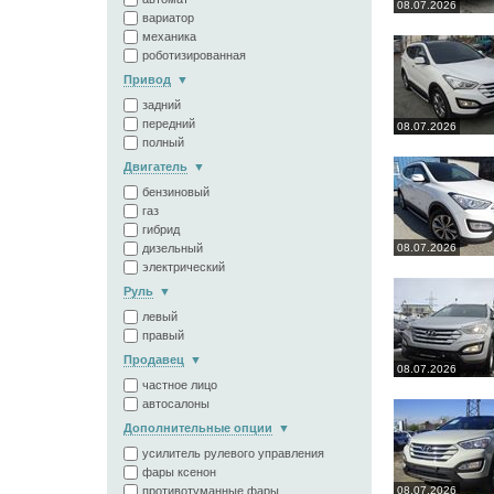
08.07.2026
вариатор
механика
роботизированная
Привод
задний
передний
08.07.2026
полный
Двигатель
бензиновый
газ
гибрид
дизельный
08.07.2026
электрический
Руль
левый
правый
Продавец
08.07.2026
частное лицо
автосалоны
Дополнительные опции
усилитель рулевого управления
фары ксенон
противотуманные фары
08.07.2026