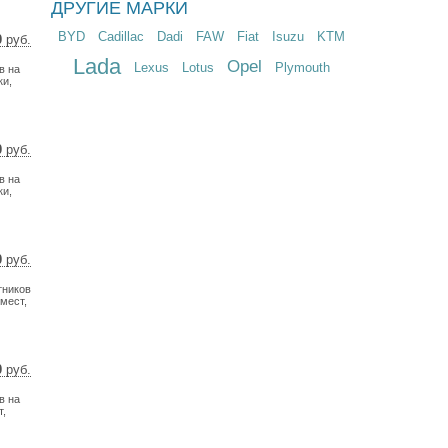
ДРУГИЕ МАРКИ
BYD
Cadillac
Dadi
FAW
Fiat
Isuzu
KTM
0
руб.
 $
Lada
Opel
Lexus
Lotus
Plymouth
в на
 €
ки,
0
руб.
 $
в на
 €
ки,
0
руб.
 $
тников
 €
мест,
0
руб.
 $
в на
 €
т,