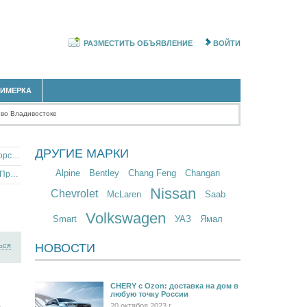
РАЗМЕСТИТЬ ОБЪЯВЛЕНИЕ
ВОЙТИ
РИМЕРКА
 во Владивостоке
ДРУГИЕ МАРКИ
Полноприводный Hyundai Santa Fe в Приморском крае
Alpine
Bentley
Chang Feng
Changan
Hyundai Santa Fe внедорожник 2013 года в Приморском крае
Nissan
Chevrolet
McLaren
Saab
Volkswagen
Smart
УАЗ
Ямал
ься
НОВОСТИ
CHERY c Ozon: доставка на дом в
любую точку России
20 октября 2023 г.