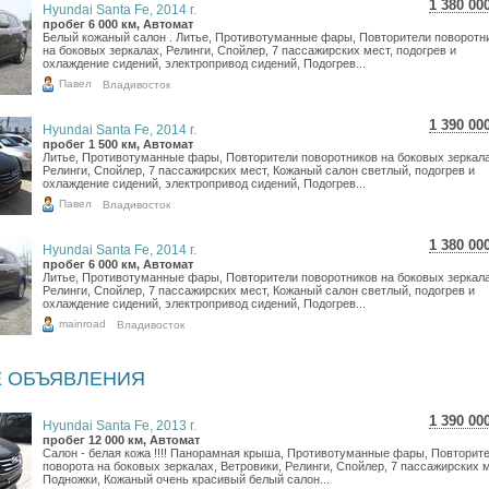
1 380 00
Hyundai Santa Fe, 2014 г.
24 538
пробег 6 000 км, Автомат
Белый кожаный салон . Литье, Противотуманные фары, Повторители поворотн
20 184
на боковых зеркалах, Релинги, Спойлер, 7 пассажирских мест, подогрев и
охлаждение сидений, электропривод сидений, Подогрев...
Павел
Владивосток
1 390 00
Hyundai Santa Fe, 2014 г.
24 716
пробег 1 500 км, Автомат
Литье, Противотуманные фары, Повторители поворотников на боковых зеркала
20 331
Релинги, Спойлер, 7 пассажирских мест, Кожаный салон светлый, подогрев и
охлаждение сидений, электропривод сидений, Подогрев...
Павел
Владивосток
1 380 00
Hyundai Santa Fe, 2014 г.
24 538
пробег 6 000 км, Автомат
Литье, Противотуманные фары, Повторители поворотников на боковых зеркала
20 184
Релинги, Спойлер, 7 пассажирских мест, Кожаный салон светлый, подогрев и
охлаждение сидений, электропривод сидений, Подогрев...
mainroad
Владивосток
 ОБЪЯВЛЕНИЯ
1 390 00
Hyundai Santa Fe, 2013 г.
24 716
пробег 12 000 км, Автомат
Салон - белая кожа !!!! Панорамная крыша, Противотуманные фары, Повторит
20 331
поворота на боковых зеркалах, Ветровики, Релинги, Спойлер, 7 пассажирских м
Подножки, Кожаный очень красивый белый салон...