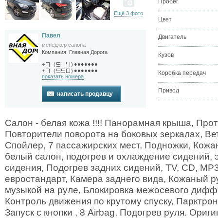
Пробег
Ещё 3 фото
Цвет
Павел
Двигатель
менеджер салона
Компания:
Главная Дорога
Кузов
●●●●●●●
+
(
)
●●●●●●●
+
(
)
Коробка передач
показать номера
Привод
написать продавцу
Салон - белая кожа !!!! Панорамная крыша, Пр
Повторители поворота на боковых зеркалах, Вет
Спойлер, 7 пассажирских мест, Подножки, Кож
белый салон, подогрев и охлаждение сидений, 
сидения, Подогрев задних сидений, TV, CD, MP
евростандарт, Камера заднего вида, Кожаный р
музыкой на руле, Блокировка межосевого дифф
Контроль движения по крутому спуску, Парктрони
Запуск с кнопки , 8 Airbag, Подогрев руля. Ори