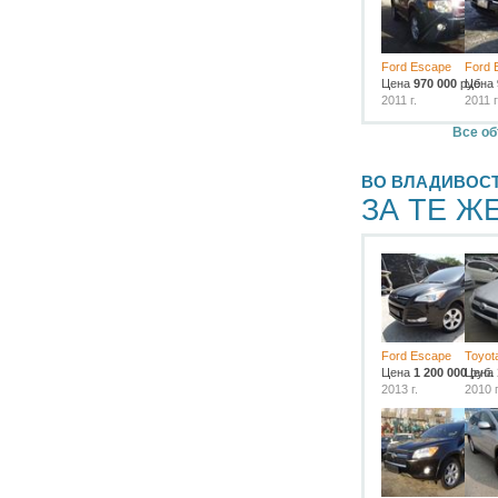
Ford Escape
Ford 
Цена
970 000
руб.
Цена
2011 г.
2011 г
Все об
ВО ВЛАДИВОС
ЗА ТЕ Ж
Ford Escape
Toyot
Цена
1 200 000
Цена
руб.
2013 г.
2010 г