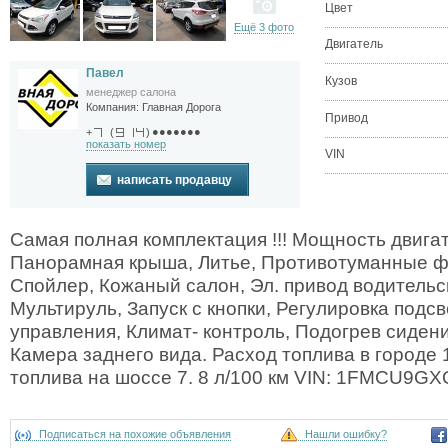
Цвет
Ещё 3 фото
Двигатель
Павел
Кузов
менеджер салона
Компания:
Главная Дорога
Привод
●●●●●●●
+
(
)
показать номер
VIN
написать продавцу
Самая полная комплектация !!! Мощность двигате
Панорамная крыша, Литье, Противотуманные ф
Спойлер, Кожаный салон, Эл. привод водительс
Мультируль, Запуск с кнопки, Регулировка подс
управления, Климат- контроль, Подогрев сидени
Камера заднего вида. Расход топлива в городе 1
топлива на шоссе 7. 8 л/100 км VIN: 1FMCU9
Подписаться на похожие объявления
Нашли ошибку?