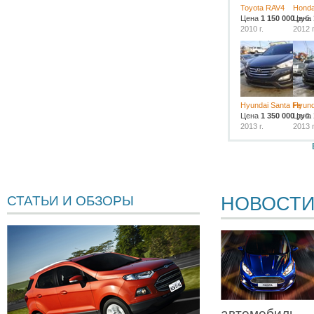
Toyota RAV4
Hond
Цена
1 150 000
Цена
руб.
2010 г.
2012 г
Hyundai Santa Fe
Hyund
Цена
1 350 000
Цена
руб.
2013 г.
2013 г
НОВОСТ
СТАТЬИ И ОБЗОРЫ
автомобиль —