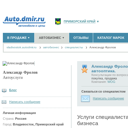
ПРИМОРСКИЙ КРАЙ
▼
РОССИЯ
(141764)
В ПРОДАЖЕ
АВТОБИЗНЕС
ОТЗЫВЫ
КАТАЛОГ МАРОК
▼
▼
МОСКВА И ОБЛАСТЬ
(58183)
vladivostok.autodmir.ru
автобизнес
САНКТ-ПЕТЕРБУРГ И ОБЛАСТЬ
специалисты
Александр Фролов
(14298)
НОВЫЕ АВТОМОБИЛИ
ОФИЦИАЛЬНЫЕ ДИЛЕРЫ
(22)
(2)
АВТОМОБИЛИ С ПРОБЕГОМ
АВТОСАЛОНЫ
(693)
(20)
КРАСНОДАРСКИЙ КРАЙ
(5619)
АВТОСЕРВИСЫ
(4)
+
РАЗМЕСТИТЬ ОБЪЯВЛЕНИЕ
КРЫМ РЕСПУБЛИКА
(412)
ГРУЗОПЕРЕВОЗКИ
(3)
Александр Фролов
автооптика.
ТАКСИ
(0)
Александр Фролов
СЕВАСТОПОЛЬ
(11)
Консультации по вопрос
Автоуслуги
ЗАПЧАСТИ
(11)
покупка, продажа
Компания:
WOG
ЗАПРАВКИ
(0)
СПИСОК ВСЕХ РЕГИОНОВ
АРЕНДА
(0)
Блог
Связаться со специалистом
+
ДОБАВИТЬ КОМПАНИЮ
Написать сообщение
Написать сообщение
СПЕЦИАЛИСТЫ
(18)
Личная информация
Услуги специалист
Страна:
Россия
бизнеса
Город:
Владивосток, Приморский край