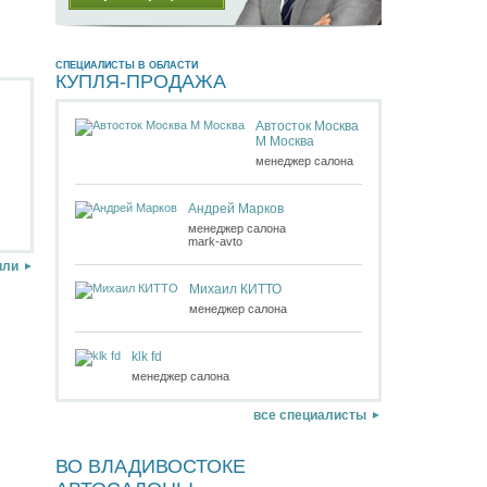
СПЕЦИАЛИСТЫ В ОБЛАСТИ
КУПЛЯ-ПРОДАЖА
Автосток Москва
М Москва
менеджер салона
Андрей Марков
менеджер салона
mark-avto
или
Михаил КИТТО
менеджер салона
klk fd
менеджер салона
все специалисты
ВО ВЛАДИВОСТОКЕ