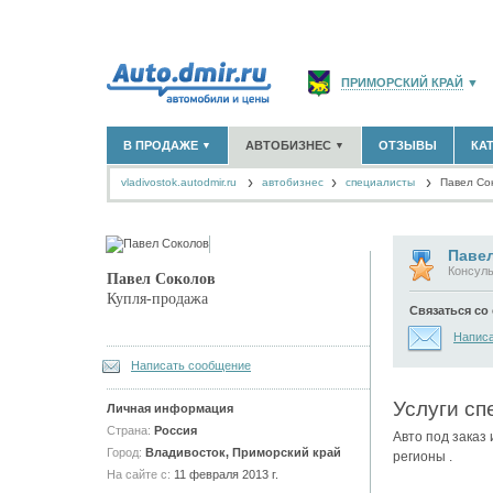
ПРИМОРСКИЙ КРАЙ
▼
РОССИЯ
(141766)
В ПРОДАЖЕ
АВТОБИЗНЕС
ОТЗЫВЫ
КА
▼
▼
МОСКВА И ОБЛАСТЬ
(58
vladivostok.autodmir.ru
автобизнес
САНКТ-ПЕТЕРБУРГ И О
специалисты
Павел Со
НОВЫЕ АВТОМОБИЛИ
ОФИЦИАЛЬНЫЕ ДИЛЕРЫ
(22)
(2)
АВТОМОБИЛИ С ПРОБЕГОМ
АВТОСАЛОНЫ
(693)
(20)
КРАСНОДАРСКИЙ КРАЙ
АВТОСЕРВИСЫ
(4)
+
РАЗМЕСТИТЬ ОБЪЯВЛЕНИЕ
КРЫМ РЕСПУБЛИКА
(412
ГРУЗОПЕРЕВОЗКИ
(3)
Павел
Консуль
ТАКСИ
(0)
Павел Соколов
СЕВАСТОПОЛЬ
(11)
Купля-продажа
ЗАПЧАСТИ
(11)
Связаться со
ЗАПРАВКИ
(0)
СПИСОК ВСЕХ РЕГИОНО
Напис
АРЕНДА
(0)
+
Написать сообщение
ДОБАВИТЬ КОМПАНИЮ
СПЕЦИАЛИСТЫ
(18)
Услуги сп
Личная информация
Страна:
Россия
Авто под заказ 
Город:
Владивосток, Приморский край
регионы .
На сайте с:
11 февраля 2013 г.