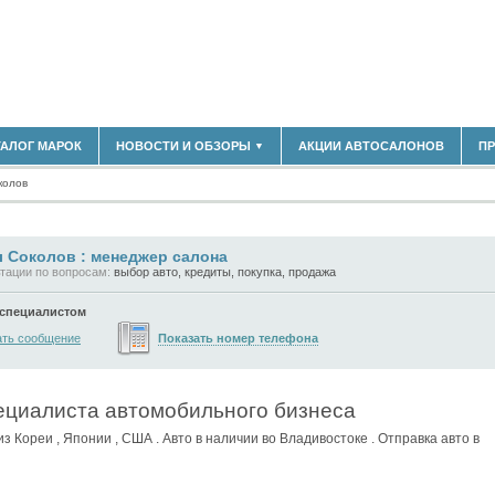
ТАЛОГ МАРОК
НОВОСТИ И ОБЗОРЫ
АКЦИИ АВТОСАЛОНОВ
П
▼
180)
БЛАСТЬ
колов
(14304)
НОВОСТИ РЫНКА
ОБЗОРЫ НОВИНОК
(5619)
ЭКСПЕРТНОЕ МНЕНИЕ
)
 Соколов : менеджер салона
МАТЕРИАЛЫ ПАРТНЕРОВ
тации по вопросам:
выбор авто, кредиты, покупка, продажа
ВЫСТАВКИ И АВТОСАЛОНЫ
 специалистом
В
Показать номер телефона
ать сообщение
ециалиста автомобильного бизнеса
из Кореи , Японии , США . Авто в наличии во Владивостоке . Отправка авто в